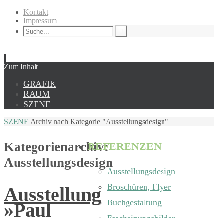
Kontakt
Impressum
Zum Inhalt
GRAFIK
RAUM
SZENE
SZENE
Archiv nach Kategorie "Ausstellungsdesign"
Kategorienarchiv:
REFERENZEN
Ausstellungsdesign
Ausstellungsdesign
Broschüren, Flyer
Ausstellung
Buchgestaltung
»Paul