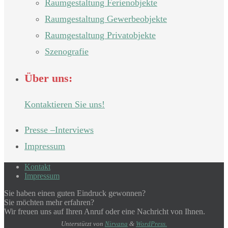
Raumgestaltung Ferienobjekte
Raumgestaltung Gewerbeobjekte
Raumgestaltung Privatobjekte
Szenografie
Über uns:
Kontaktieren Sie uns!
Presse –Interviews
Impressum
Kontakt
Impressum
Sie haben einen guten Eindruck gewonnen?
Sie möchten mehr erfahren?
Wir freuen uns auf Ihren Anruf oder eine Nachricht von Ihnen.
Unterstützt von
Nirvana
&
WordPress.