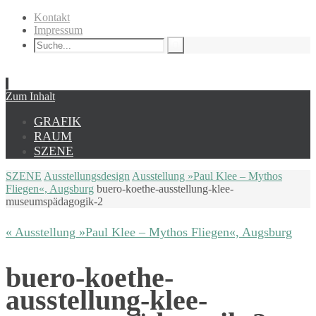
Kontakt
Impressum
Zum Inhalt
GRAFIK
RAUM
SZENE
SZENE
Ausstellungsdesign
Ausstellung »Paul Klee – Mythos
Fliegen«, Augsburg
buero-koethe-ausstellung-klee-
museumspädagogik-2
« Ausstellung »Paul Klee – Mythos Fliegen«, Augsburg
buero-koethe-
ausstellung-klee-