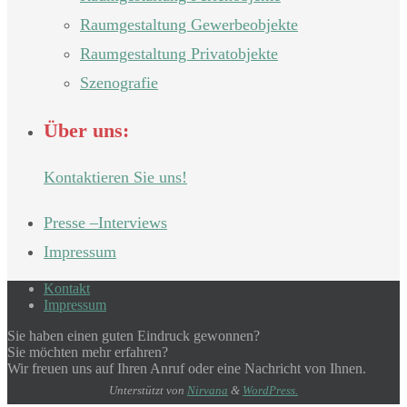
Raumgestaltung Gewerbeobjekte
Raumgestaltung Privatobjekte
Szenografie
Über uns:
Kontaktieren Sie uns!
Presse –Interviews
Impressum
Kontakt
Impressum
Sie haben einen guten Eindruck gewonnen?
Sie möchten mehr erfahren?
Wir freuen uns auf Ihren Anruf oder eine Nachricht von Ihnen.
Unterstützt von
Nirvana
&
WordPress.