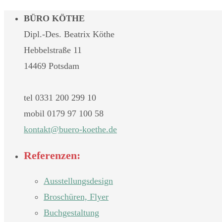
BÜRO KÖTHE
Dipl.-Des. Beatrix Köthe
Hebbelstraße 11
14469 Potsdam
tel 0331 200 299 10
mobil 0179 97 100 58
nok
@tkat
oreub
teok-
ed.eh
Referenzen:
Ausstellungsdesign
Broschüren, Flyer
Buchgestaltung