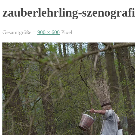
zauberlehrling-szenograf
Gesamtgröße =
900 × 600
Pixel