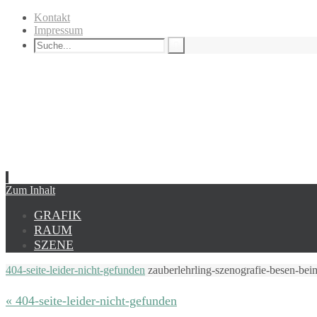
Kontakt
Impressum
Zum Inhalt
GRAFIK
RAUM
SZENE
404-seite-leider-nicht-gefunden
zauberlehrling-szenografie-besen-be
« 404-seite-leider-nicht-gefunden